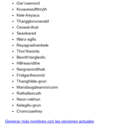
Gar'cwenord
Kruaxewulfthryth
Kele-freyaca
Thargglorunanald
Ceoeal-thuk
Seaxkared
Waru-agifu
Reyagradnankele
Thor'theonla
Beorth'targleofu
Hilfreaordthe
Nargranordthak
Fridgartheonrid
Thanghilde-grun
Manslaugdeanvorconn
Rathallaxcuth
Neon-rakhun
Kelegifu-grun
Cromcoaefrey
Generar más nombres con las opciones actuales