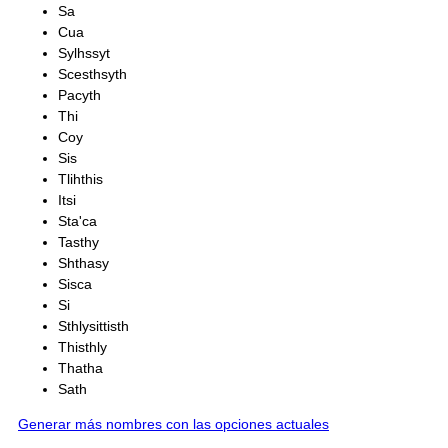
Sa
Cua
Sylhssyt
Scesthsyth
Pacyth
Thi
Coy
Sis
Tlihthis
Itsi
Sta'ca
Tasthy
Shthasy
Sisca
Si
Sthlysittisth
Thisthly
Thatha
Sath
Generar más nombres con las opciones actuales