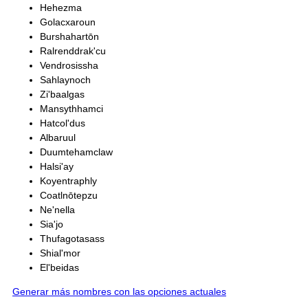
Hehezma
Golacxaroun
Burshahartōn
Ralrenddrak'cu
Vendrosissha
Sahlaynoch
Zi'baalgas
Mansythhamci
Hatcol'dus
Albaruul
Duumtehamclaw
Halsi'ay
Koyentraphly
Coatlnōtepzu
Ne'nella
Sia'jo
Thufagotasass
Shial'mor
El'beidas
Generar más nombres con las opciones actuales