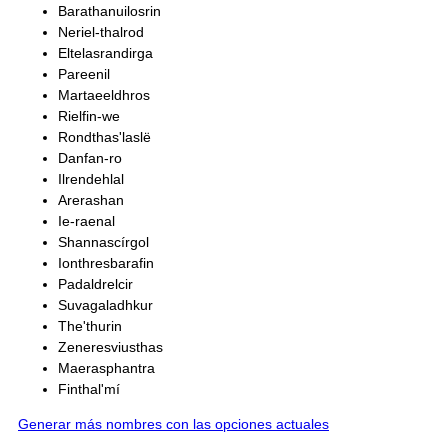
Barathanuilosrin
Neriel-thalrod
Eltelasrandirga
Pareenil
Martaeeldhros
Rielfin-we
Rondthas'laslë
Danfan-ro
Ilrendehlal
Arerashan
Ie-raenal
Shannascírgol
Ionthresbarafin
Padaldrelcir
Suvagaladhkur
The'thurin
Zeneresviusthas
Maerasphantra
Finthal'mí
Generar más nombres con las opciones actuales